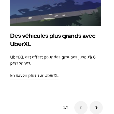
Des véhicules plus grands avec
Co
UberXL
Lors
votr
UberXL est offert pour des groupes jusqu’à 6
ajou
personnes.
de d
En savoir plus sur UberXL
En s
1/4