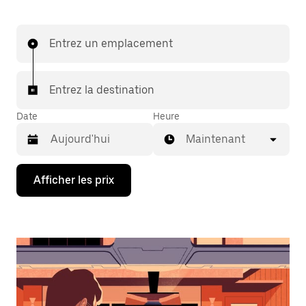
Entrez un emplacement
Entrez la destination
Date
Heure
Maintenant
Appuyez
Afficher les prix
sur
la
flèche
vers
le
bas
pour
interagir
avec
le