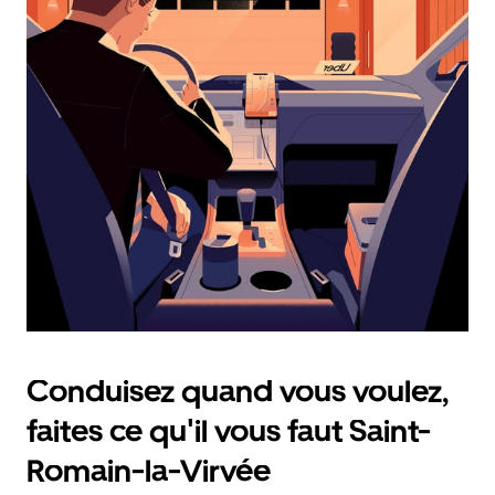
calendrier
et
sélectionner
une
date.
Appuyez
sur
la
touche
d'échappement
pour
fermer
le
calendrier.
Conduisez quand vous voulez,
faites ce qu'il vous faut Saint-
Romain-la-Virvée