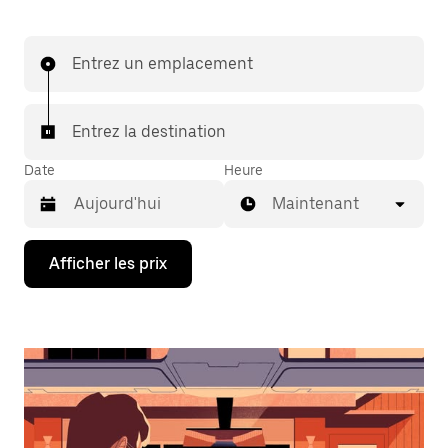
Entrez un emplacement
Entrez la destination
Date
Heure
Maintenant
Appuyez
Afficher les prix
sur
la
flèche
vers
le
bas
pour
interagir
avec
le