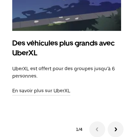
Des véhicules plus grands avec
Co
UberXL
Lors
votr
UberXL est offert pour des groupes jusqu’à 6
ajou
personnes.
de d
En savoir plus sur UberXL
En s
1/4