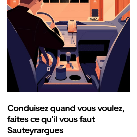
calendrier
et
sélectionner
une
date.
Appuyez
sur
la
touche
d'échappement
pour
fermer
le
calendrier.
Conduisez quand vous voulez,
faites ce qu'il vous faut
Sauteyrargues