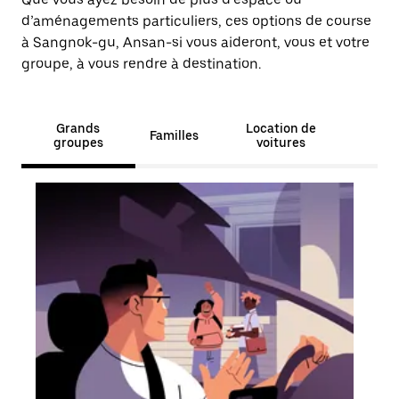
calendrier
et
d’aménagements particuliers, ces options de course
sélectionner
à Sangnok-gu, Ansan-si vous aideront, vous et votre
une
groupe, à vous rendre à destination.
date.
Appuyez
sur
la
Grands
Location de
touche
Familles
groupes
voitures
d'échappement
pour
fermer
le
calendrier.