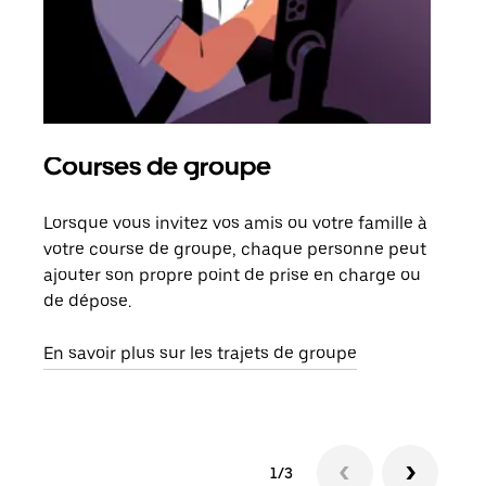
Courses de groupe
Co
Lorsque vous invitez vos amis ou votre famille à
S’il
votre course de groupe, chaque personne peut
votr
ajouter son propre point de prise en charge ou
jusq
de dépose.
doit
com
En savoir plus sur les trajets de groupe
1/3