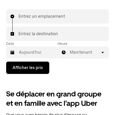
Entrez un emplacement
Entrez la destination
Date
Heure
Maintenant
Appuyez
Afficher les prix
sur
la
flèche
vers
le
Se déplacer en grand groupe
bas
pour
et en famille avec l'app Uber
interagir
avec
le
Que vous ayez besoin de plus d’espace ou