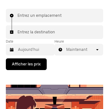
Entrez un emplacement
Entrez la destination
Date
Heure
Maintenant
Appuyez
Afficher les prix
sur
la
flèche
vers
le
bas
pour
interagir
avec
le