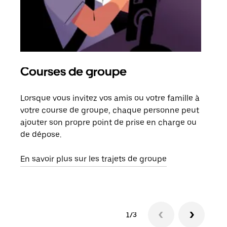
Courses de groupe
Co
Lorsque vous invitez vos amis ou votre famille à
S’il
votre course de groupe, chaque personne peut
votr
ajouter son propre point de prise en charge ou
jusq
de dépose.
doit
com
En savoir plus sur les trajets de groupe
1/3