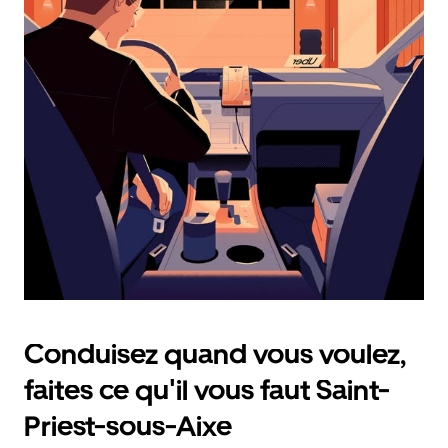
calendrier
et
sélectionner
une
date.
Appuyez
sur
la
touche
d'échappement
pour
fermer
le
calendrier.
Conduisez quand vous voulez,
faites ce qu'il vous faut Saint-
Priest-sous-Aixe