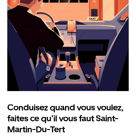
calendrier
et
sélectionner
une
date.
Appuyez
sur
la
touche
d'échappement
pour
fermer
le
calendrier.
Conduisez quand vous voulez,
faites ce qu'il vous faut Saint-
Martin-Du-Tert