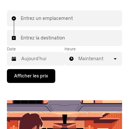
Entrez un emplacement
Entrez la destination
Date
Heure
Maintenant
Appuyez
Afficher les prix
sur
la
flèche
vers
le
bas
pour
interagir
avec
le