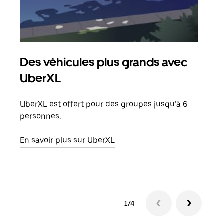
Des véhicules plus grands avec
Co
UberXL
Lors
votr
UberXL est offert pour des groupes jusqu’à 6
ajou
personnes.
de d
En savoir plus sur UberXL
En s
1/4