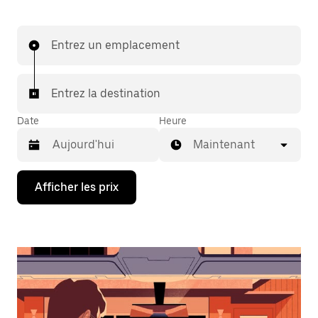
Entrez un emplacement
Entrez la destination
Date
Heure
Maintenant
Appuyez
Afficher les prix
sur
la
flèche
vers
le
bas
pour
interagir
avec
le