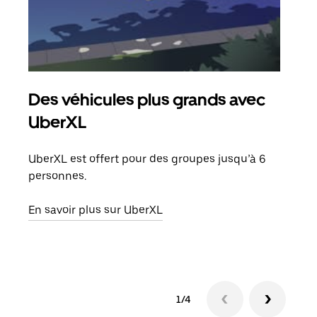
Des véhicules plus grands avec
Co
UberXL
Lors
votr
UberXL est offert pour des groupes jusqu’à 6
ajou
personnes.
de d
En savoir plus sur UberXL
En s
1/4