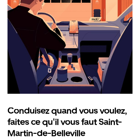
calendrier
et
sélectionner
une
date.
Appuyez
sur
la
touche
d'échappement
pour
fermer
le
calendrier.
Conduisez quand vous voulez,
faites ce qu'il vous faut Saint-
Martin-de-Belleville