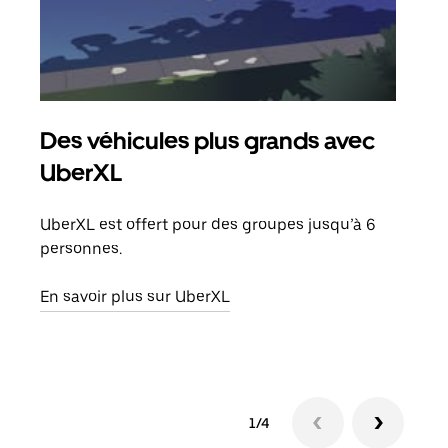
Des véhicules plus grands avec
Co
UberXL
Lors
votr
UberXL est offert pour des groupes jusqu’à 6
ajou
personnes.
de d
En savoir plus sur UberXL
En s
1/4