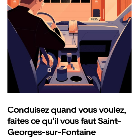
calendrier
et
sélectionner
une
date.
Appuyez
sur
la
touche
d'échappement
pour
fermer
le
calendrier.
Conduisez quand vous voulez,
faites ce qu'il vous faut Saint-
Georges-sur-Fontaine