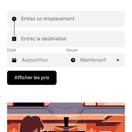
Entrez un emplacement
Entrez la destination
Date
Heure
Maintenant
Appuyez
Afficher les prix
sur
la
flèche
vers
le
bas
pour
interagir
avec
le