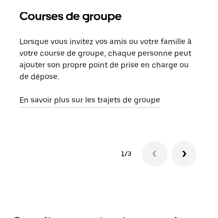
Courses de groupe
Co
Lorsque vous invitez vos amis ou votre famille à
S’il
votre course de groupe, chaque personne peut
votr
ajouter son propre point de prise en charge ou
jusq
de dépose.
doit
com
En savoir plus sur les trajets de groupe
1/3