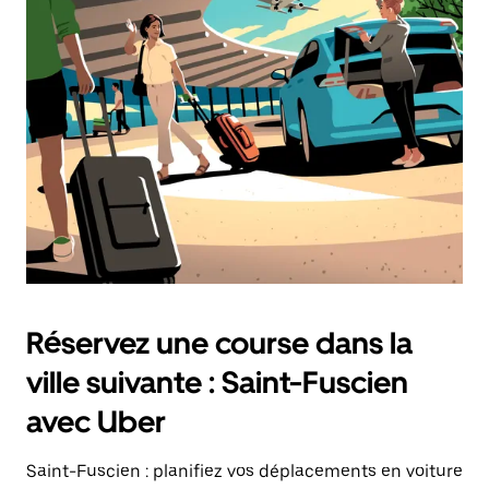
une
date.
Appuyez
sur
la
touche
d'échappement
pour
fermer
le
calendrier.
Réservez une course dans la
ville suivante : Saint-Fuscien
avec Uber
Saint-Fuscien : planifiez vos déplacements en voiture