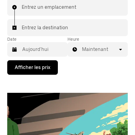
Entrez un emplacement
Entrez la destination
Date
Heure
Maintenant
Appuyez
Afficher les prix
sur
la
flèche
vers
le
bas
pour
interagir
avec
le
calendrier
et
sélectionner