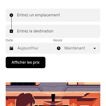
Entrez un emplacement
Entrez la destination
Date
Heure
Maintenant
Appuyez
Afficher les prix
sur
la
flèche
vers
le
bas
pour
interagir
avec
le