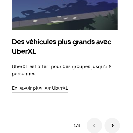
Des véhicules plus grands avec
Co
UberXL
Lors
votr
UberXL est offert pour des groupes jusqu’à 6
ajou
personnes.
de d
En savoir plus sur UberXL
En s
1/4