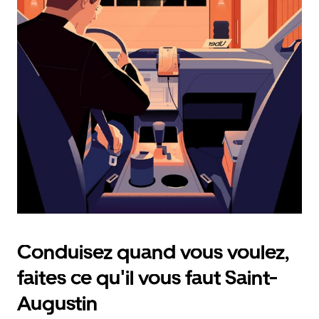
calendrier
et
sélectionner
une
date.
Appuyez
sur
la
touche
d'échappement
pour
fermer
le
calendrier.
Conduisez quand vous voulez,
faites ce qu'il vous faut Saint-
Augustin