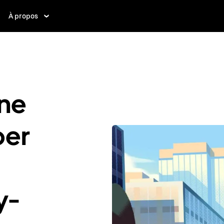
À propos
ne
ber
y-