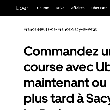
Passer
au
Uber
Course
Drive
Affaires
Uber Eats
contenu
principal
France
>
Hauts-de-France
>
Sacy-le-Petit
Commandez u
course avec U
maintenant ou
plus tard à Sac