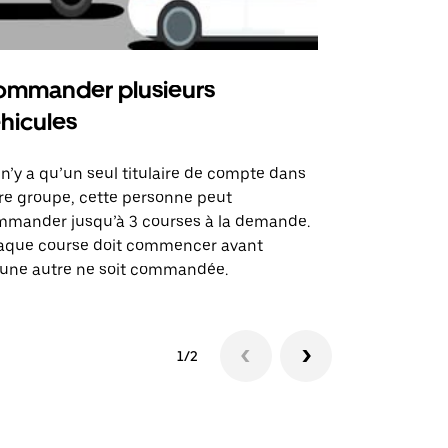
mmander plusieurs
Uber Shu
hicules
Notre option
des itinérai
l n’y a qu’un seul titulaire de compte dans
lieux d’évé
re groupe, cette personne peut
mander jusqu’à 3 courses à la demande.
Voir la dispo
aque course doit commencer avant
une autre ne soit commandée.
1/2