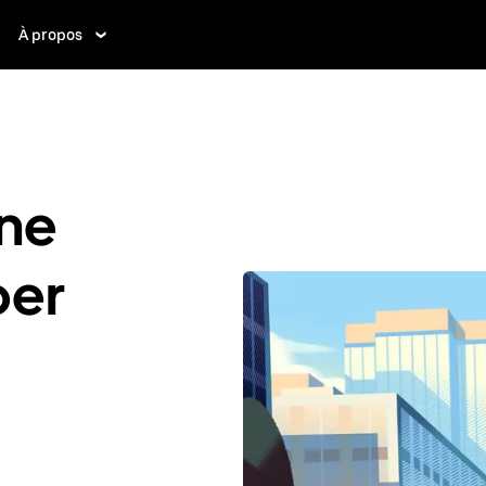
À propos
ne
ber