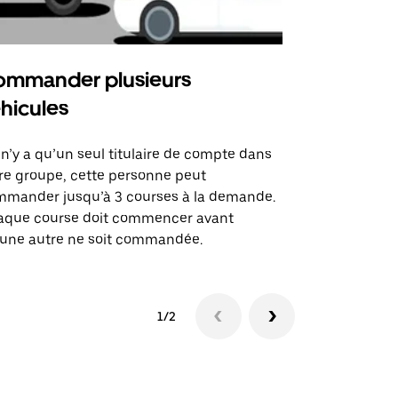
mmander plusieurs
Uber Shu
hicules
Notre option
des itinérai
l n’y a qu’un seul titulaire de compte dans
lieux d’évé
re groupe, cette personne peut
mander jusqu’à 3 courses à la demande.
Voir la dispo
aque course doit commencer avant
une autre ne soit commandée.
1/2