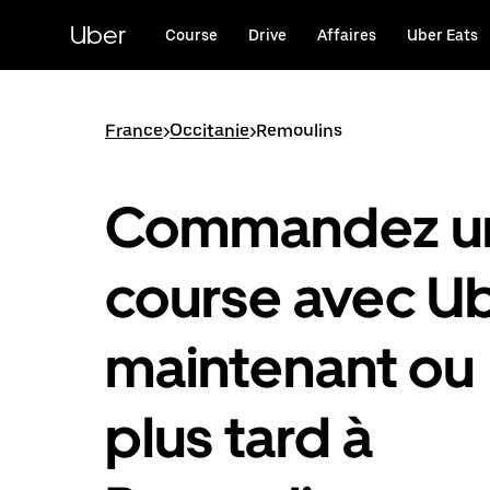
Passer
au
Uber
Course
Drive
Affaires
Uber Eats
contenu
principal
France
>
Occitanie
>
Remoulins
Commandez u
course avec U
maintenant ou
plus tard à