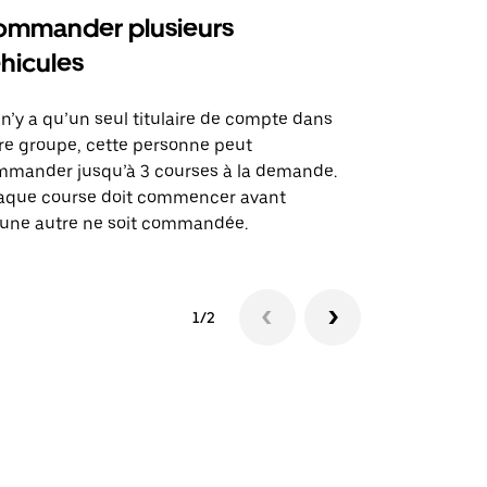
mmander plusieurs
Uber Shu
hicules
Notre option
des itinérai
l n’y a qu’un seul titulaire de compte dans
lieux d’évé
re groupe, cette personne peut
mander jusqu’à 3 courses à la demande.
Voir la dispo
aque course doit commencer avant
une autre ne soit commandée.
1/2