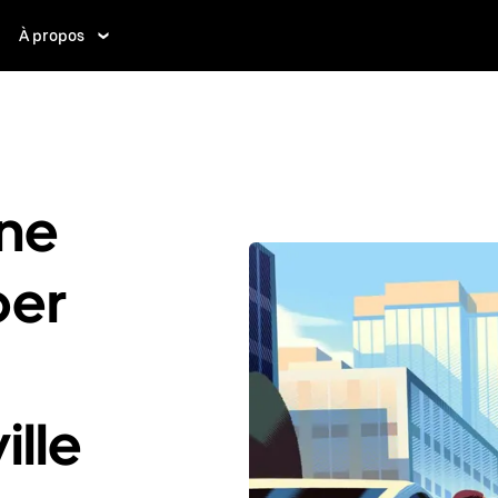
À propos
ne
ber
ille