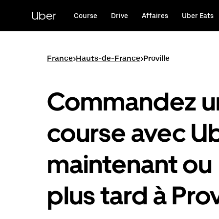
Passer
au
Uber
Course
Drive
Affaires
Uber Eats
contenu
principal
France
>
Hauts-de-France
>
Proville
Commandez u
course avec U
maintenant ou
plus tard à Prov