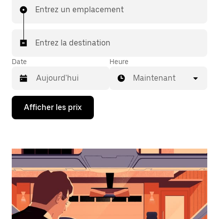
Entrez un emplacement
Entrez la destination
Date
Heure
Maintenant
Appuyez
Afficher les prix
sur
la
flèche
vers
le
bas
pour
interagir
avec
le
calendrier
et
sélectionner