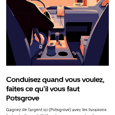
une
date.
Appuyez
sur
la
touche
d'échappement
pour
fermer
le
calendrier.
Conduisez quand vous voulez,
faites ce qu'il vous faut
Potsgrove
Gagnez de l'argent ici (Potsgrove) avec les livraisons