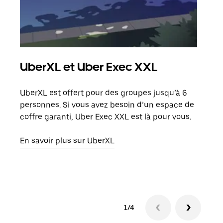
UberXL et Uber Exec XXL
Co
UberXL est offert pour des groupes jusqu’à 6
Lors
personnes. Si vous avez besoin d’un espace de
votr
coffre garanti, Uber Exec XXL est là pour vous.
ajou
de d
En savoir plus sur UberXL
En s
1/4