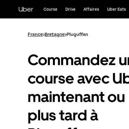
Passer
au
Uber
Course
Drive
Affaires
Uber Eats
contenu
principal
France
>
Bretagne
>
Pluguffan
Commandez u
course avec U
maintenant ou
plus tard à