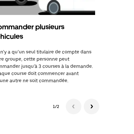
mmander plusieurs
Uber Shu
hicules
Notre option
des itinérai
l n’y a qu’un seul titulaire de compte dans
lieux d’évé
re groupe, cette personne peut
mander jusqu’à 3 courses à la demande.
Voir la dispo
aque course doit commencer avant
une autre ne soit commandée.
1/2