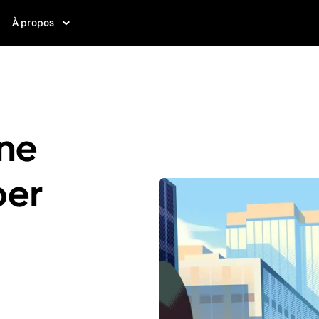
À propos
ne
ber