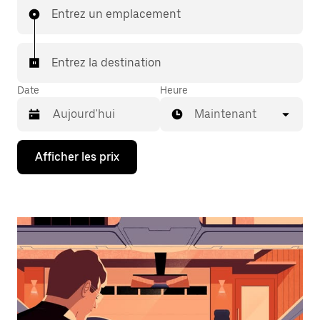
Entrez un emplacement
Entrez la destination
Date
Heure
Maintenant
Appuyez
Afficher les prix
sur
la
flèche
vers
le
bas
pour
interagir
avec
le
calendrier
et
sélectionner