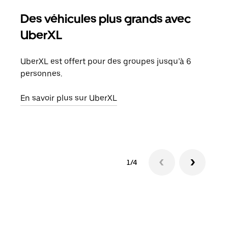
Des véhicules plus grands avec
Co
UberXL
Lors
votr
UberXL est offert pour des groupes jusqu’à 6
ajou
personnes.
de d
En savoir plus sur UberXL
En s
1/4