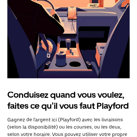
une
date.
Appuyez
sur
la
touche
d'échappement
pour
fermer
le
calendrier.
Conduisez quand vous voulez,
faites ce qu'il vous faut Playford
Gagnez de l'argent ici (Playford) avec les livraisons
(selon la disponibilité) ou les courses, ou les deux,
selon votre horaire. Vous pouvez utiliser votre propre