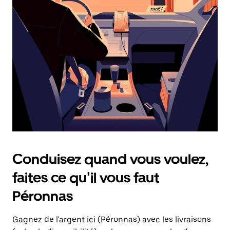
une
date.
Appuyez
sur
la
touche
d'échappement
pour
fermer
le
calendrier.
Conduisez quand vous voulez,
faites ce qu'il vous faut
Péronnas
Gagnez de l'argent ici (Péronnas) avec les livraisons