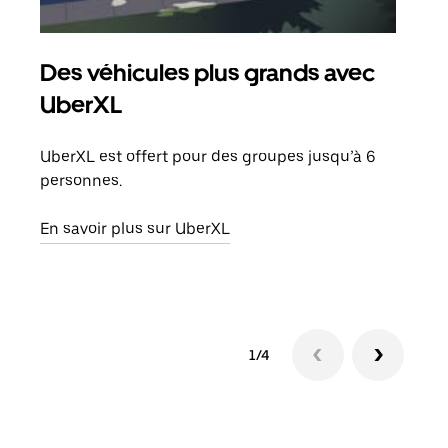
Des véhicules plus grands avec
Co
UberXL
Lors
votr
UberXL est offert pour des groupes jusqu’à 6
ajou
personnes.
de d
En savoir plus sur UberXL
En s
1/4