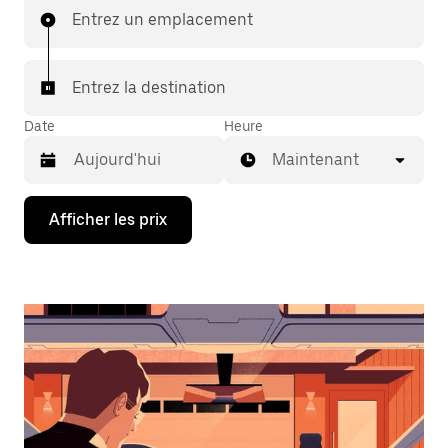
Entrez un emplacement
Entrez la destination
Date
Heure
Maintenant
Appuyez
Afficher les prix
sur
la
flèche
vers
le
bas
pour
interagir
avec
le
calendrier
et
sélectionner