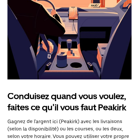
une
date.
Appuyez
sur
la
touche
d'échappement
pour
fermer
le
calendrier.
Conduisez quand vous voulez,
faites ce qu'il vous faut Peakirk
Gagnez de l'argent ici (Peakirk) avec les livraisons
(selon la disponibilité) ou les courses, ou les deux,
selon votre horaire. Vous pouvez utiliser votre propre