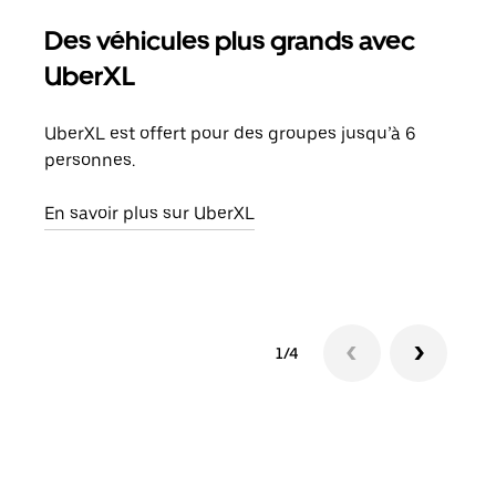
Des véhicules plus grands avec
Co
UberXL
Lors
votr
UberXL est offert pour des groupes jusqu’à 6
ajou
personnes.
de d
En savoir plus sur UberXL
En s
1/4