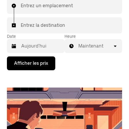
Entrez un emplacement
Entrez la destination
Date
Heure
Maintenant
Appuyez
Afficher les prix
sur
la
flèche
vers
le
bas
pour
interagir
avec
le
calendrier
et
sélectionner