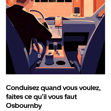
calendrier
et
sélectionner
une
date.
Appuyez
sur
la
touche
d'échappement
pour
fermer
le
calendrier.
Conduisez quand vous voulez,
faites ce qu'il vous faut
Osbournby