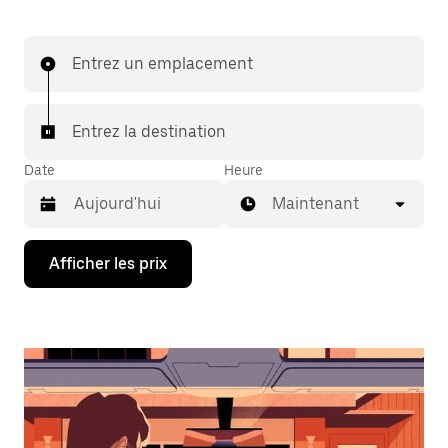
Entrez un emplacement
Entrez la destination
Date
Heure
Maintenant
Appuyez
Afficher les prix
sur
la
flèche
vers
le
bas
pour
interagir
avec
le