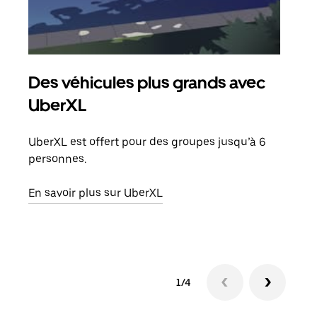
Des véhicules plus grands avec
Co
UberXL
Lors
votr
UberXL est offert pour des groupes jusqu’à 6
ajou
personnes.
de d
En savoir plus sur UberXL
En s
1/4