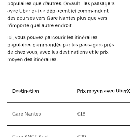
Appuyez
populaires que d'autres. Orvault : les passagers
sur
avec Uber qui se déplacent ici commandent
la
des courses vers Gare Nantes plus que vers
touche
d'échappement
n'importe quel autre endroit.
pour
fermer
Ici, vous pouvez parcourir les itinéraires
le
populaires commandés par les passagers près
calendrier.
de chez vous, avec les destinations et le prix
moyen des itinéraires.
Destination
Prix moyen avec UberX*
Gare Nantes
€18
Gare SNCF Sud
€20