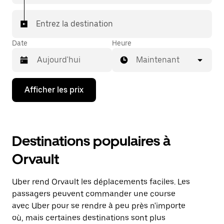
Entrez la destination
Date
Heure
Maintenant
Appuyez
Afficher les prix
sur
la
flèche
vers
le
Destinations populaires à
bas
pour
Orvault
interagir
avec
le
Uber rend Orvault les déplacements faciles. Les
calendrier
et
passagers peuvent commander une course
sélectionner
avec Uber pour se rendre à peu près n'importe
une
où, mais certaines destinations sont plus
date.