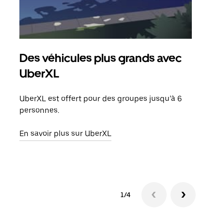
Des véhicules plus grands avec
Co
UberXL
Lors
votr
UberXL est offert pour des groupes jusqu’à 6
ajou
personnes.
de d
En savoir plus sur UberXL
En s
1/4