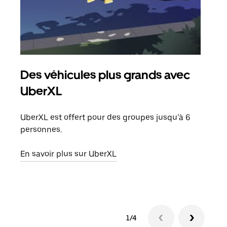
Des véhicules plus grands avec
Co
UberXL
Lors
votr
UberXL est offert pour des groupes jusqu’à 6
ajou
personnes.
de d
En savoir plus sur UberXL
En s
1/4