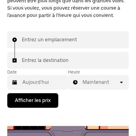
peuvent être plus longs que dans les grandes villes.
Si vous voulez, vous pouvez réserver une course à
l'avance pour partir à l'heure qui vous convient.
Entrez un emplacement
Entrez la destination
Date
Heure
Maintenant
Appuyez
Afficher les prix
sur
la
flèche
vers
le
bas
pour