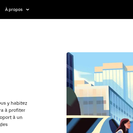
À propos
ous y habitez
a à profiter
roport à un
 des