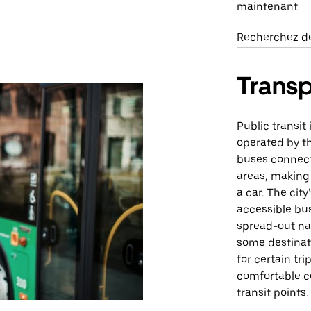
maintenant
Recherchez de
Trans
Public transit
operated by th
buses connect
areas, making 
a car. The city
accessible bus
spread-out na
some destinat
for certain tr
comfortable co
transit points.