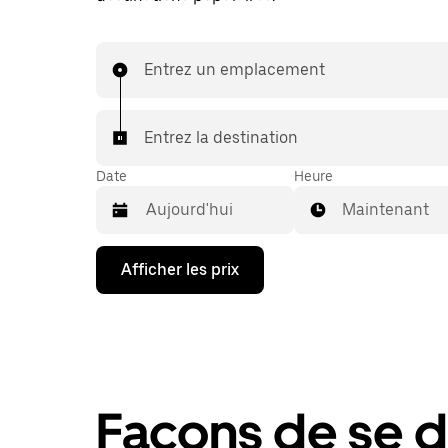
Entrez un emplacement
Entrez la destination
Date
Heure
Maintenant
Appuyez
Afficher les prix
sur
la
flèche
vers
le
bas
pour
interagir
Façons de se d
avec
le