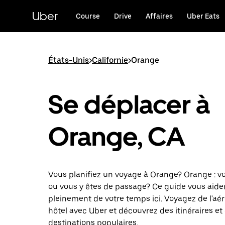
Passer
au
Uber
Course
Drive
Affaires
Uber Eats
contenu
principal
États-Unis
>
Californie
>
Orange
Se déplacer à
Orange, CA
Vous planifiez un voyage à Orange? Orange : v
ou vous y êtes de passage? Ce guide vous aider
pleinement de votre temps ici. Voyagez de l'aé
hôtel avec Uber et découvrez des itinéraires et
destinations populaires.