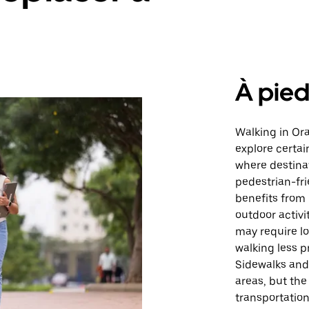
À pie
Walking in Ora
explore certai
where destinat
pedestrian-fri
benefits from
outdoor activ
may require l
walking less p
Sidewalks and 
areas, but the
transportatio