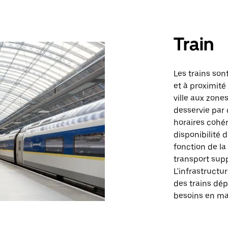
Train
Les trains son
et à proximité
ville aux zones
desservie par 
horaires cohér
disponibilité d
fonction de la
transport sup
L'infrastructur
des trains dé
besoins en ma