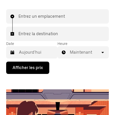
Entrez un emplacement
Entrez la destination
Date
Heure
Maintenant
Appuyez
Afficher les prix
sur
la
flèche
vers
le
bas
pour
interagir
avec
le