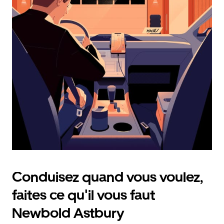
calendrier
et
sélectionner
une
date.
Appuyez
sur
la
touche
d'échappement
pour
fermer
le
calendrier.
Conduisez quand vous voulez,
faites ce qu'il vous faut
Newbold Astbury