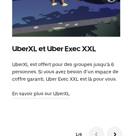
UberXL et Uber Exec XXL
Co
UberXL est offert pour des groupes jusqu’à 6
Lors
personnes. Si vous avez besoin d’un espace de
votr
coffre garanti, Uber Exec XXL est là pour vous.
ajou
de d
En savoir plus sur UberXL
En s
1/4