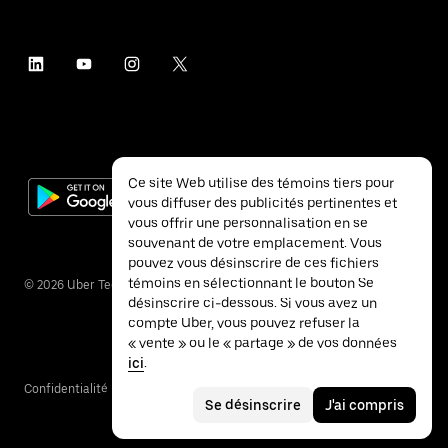
Ce site Web utilise des témoins tiers pour
vous diffuser des publicités pertinentes et
vous offrir une personnalisation en se
souvenant de votre emplacement. Vous
pouvez vous désinscrire de ces fichiers
témoins en sélectionnant le bouton Se
©
2026
Uber Technologies inc.
désinscrire ci-dessous. Si vous avez un
compte Uber, vous pouvez refuser la
« vente » ou le « partage » de vos données
ici
.
Confidentialité
Accessibilité
Conditions
Se désinscrire
J'ai compris