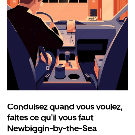
calendrier
et
sélectionner
une
date.
Appuyez
sur
la
touche
d'échappement
pour
fermer
le
calendrier.
Conduisez quand vous voulez,
faites ce qu'il vous faut
Newbiggin-by-the-Sea