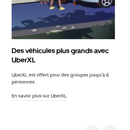
Des véhicules plus grands avec
Co
UberXL
Lors
votr
UberXL est offert pour des groupes jusqu’à 6
ajou
personnes.
de d
En savoir plus sur UberXL
En s