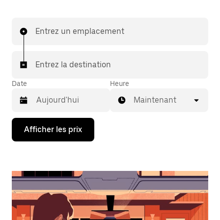
Entrez un emplacement
Entrez la destination
Date
Heure
Maintenant
Appuyez
Afficher les prix
sur
la
flèche
vers
le
bas
pour
interagir
avec
le