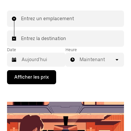
Entrez un emplacement
Entrez la destination
Date
Heure
Maintenant
Appuyez
Afficher les prix
sur
la
flèche
vers
le
bas
pour
interagir
avec
le