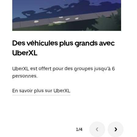
Des véhicules plus grands avec
Co
UberXL
Lors
votr
UberXL est offert pour des groupes jusqu’à 6
ajou
personnes.
de d
En savoir plus sur UberXL
En s
1/4