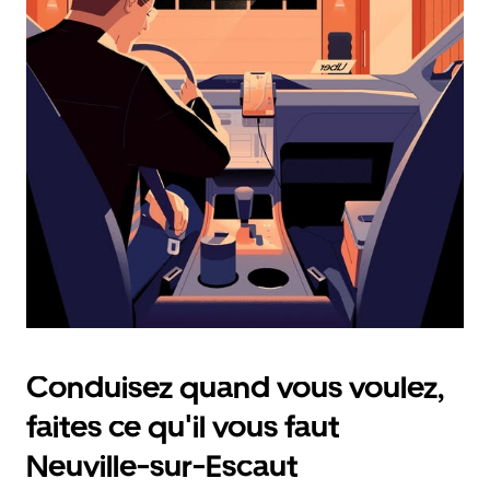
calendrier
et
sélectionner
une
date.
Appuyez
sur
la
touche
d'échappement
pour
fermer
le
calendrier.
Conduisez quand vous voulez,
faites ce qu'il vous faut
Neuville-sur-Escaut