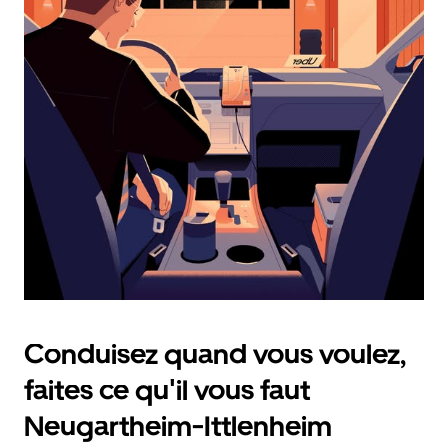
calendrier
et
sélectionner
une
date.
Appuyez
sur
la
touche
d'échappement
pour
fermer
le
calendrier.
Conduisez quand vous voulez,
faites ce qu'il vous faut
Neugartheim-Ittlenheim