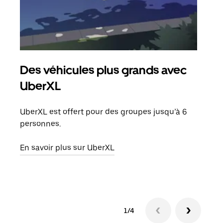
Des véhicules plus grands avec
Co
UberXL
Lors
votr
UberXL est offert pour des groupes jusqu’à 6
ajou
personnes.
de d
En savoir plus sur UberXL
En s
1/4