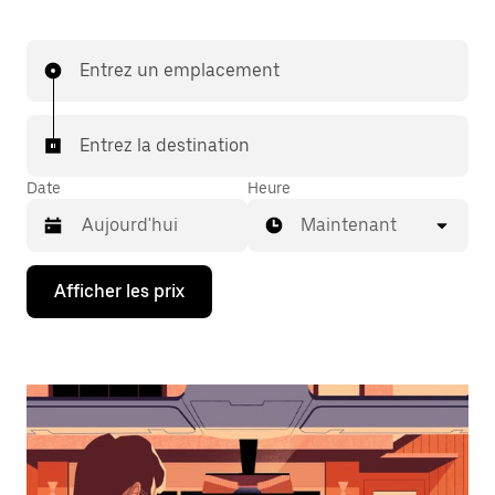
Entrez un emplacement
Entrez la destination
Date
Heure
Maintenant
Appuyez
Afficher les prix
sur
la
flèche
vers
le
bas
pour
interagir
avec
le