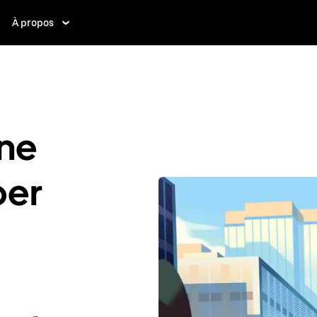
À propos
ne
ber