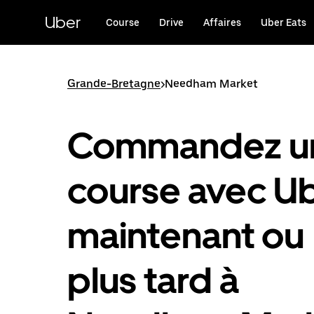
Passer
au
Uber
Course
Drive
Affaires
Uber Eats
contenu
principal
Grande-Bretagne
>
Needham Market
Commandez u
course avec U
maintenant ou
plus tard à