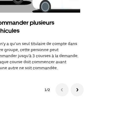
mmander plusieurs
Uber Shu
hicules
Notre option
des itinérai
l n’y a qu’un seul titulaire de compte dans
lieux d’évé
re groupe, cette personne peut
mander jusqu’à 3 courses à la demande.
Voir la dispo
aque course doit commencer avant
une autre ne soit commandée.
1/2