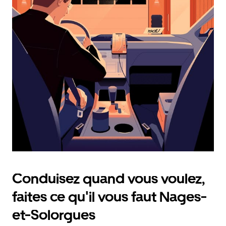
calendrier
et
sélectionner
une
date.
Appuyez
sur
la
touche
d'échappement
pour
fermer
le
calendrier.
Conduisez quand vous voulez,
faites ce qu'il vous faut Nages-
et-Solorgues