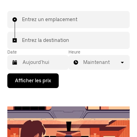
Entrez un emplacement
Entrez la destination
Date
Heure
Maintenant
Appuyez
Afficher les prix
sur
la
flèche
vers
le
bas
pour
interagir
avec
le