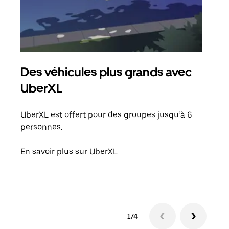
Des véhicules plus grands avec
Co
UberXL
Lors
votr
UberXL est offert pour des groupes jusqu’à 6
ajou
personnes.
de d
En savoir plus sur UberXL
En s
1/4