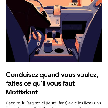
une
date.
Appuyez
sur
la
touche
d'échappement
pour
fermer
le
calendrier.
Conduisez quand vous voulez,
faites ce qu'il vous faut
Mottisfont
Gagnez de l'argent ici (Mottisfont) avec les livraisons