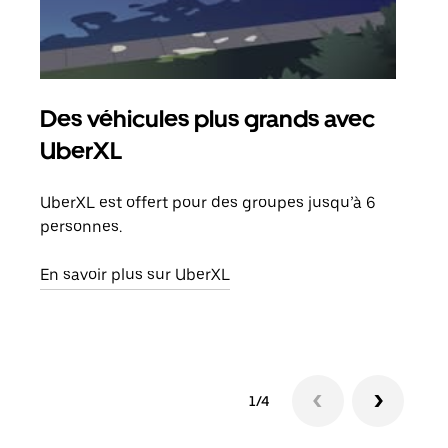
Des véhicules plus grands avec
Co
UberXL
Lors
votr
UberXL est offert pour des groupes jusqu’à 6
ajou
personnes.
de d
En savoir plus sur UberXL
En s
1/4