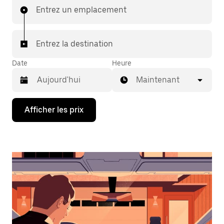
Entrez un emplacement
Entrez la destination
Date
Heure
Maintenant
Appuyez
Afficher les prix
sur
la
flèche
vers
le
bas
pour
interagir
avec
le
calendrier
et
sélectionner