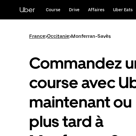
Passer
au
Uber
Course
Drive
Affaires
Uber Eats
contenu
principal
France
>
Occitanie
>
Monferran-Savès
Commandez u
course avec U
maintenant ou
plus tard à