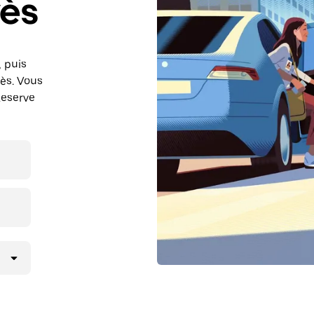
vès
, puis
ès. Vous
Reserve