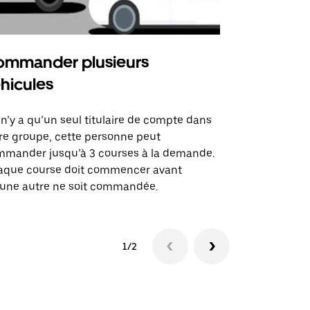
mmander plusieurs
Uber Shu
hicules
Notre option
des itinérai
l n’y a qu’un seul titulaire de compte dans
lieux d’évé
re groupe, cette personne peut
mander jusqu’à 3 courses à la demande.
Voir la dispo
aque course doit commencer avant
une autre ne soit commandée.
1/2