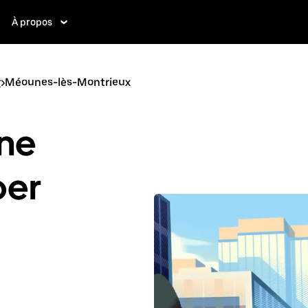
À propos
r
>
Méounes-lès-Montrieux
ne
ber