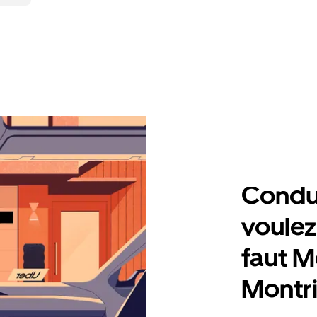
Condu
voulez,
faut M
Montr