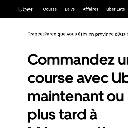
Passer
au
Uber
Course
Drive
Affaires
Uber Eats
contenu
principal
France
>
Parce que vous êtes en province d'Azu
Commandez u
course avec U
maintenant ou
plus tard à