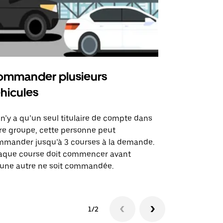
mmander plusieurs
Uber Shu
hicules
Notre option
des itinérai
l n’y a qu’un seul titulaire de compte dans
lieux d’évé
re groupe, cette personne peut
mander jusqu’à 3 courses à la demande.
Voir la dispo
aque course doit commencer avant
une autre ne soit commandée.
1/2