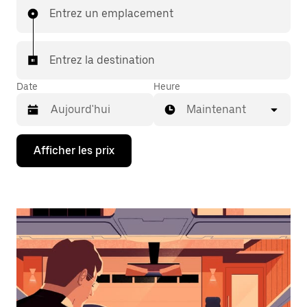
Entrez un emplacement
Entrez la destination
Date
Heure
Maintenant
Appuyez
Afficher les prix
sur
la
flèche
vers
le
bas
pour
interagir
avec
le
calendrier
et
sélectionner