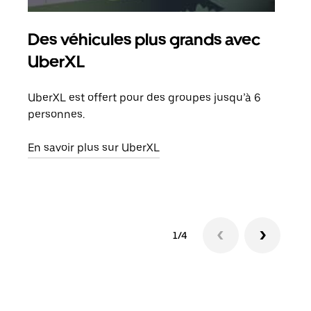
Des véhicules plus grands avec
Co
UberXL
Lors
votr
UberXL est offert pour des groupes jusqu’à 6
ajou
personnes.
de d
En savoir plus sur UberXL
En s
1/4