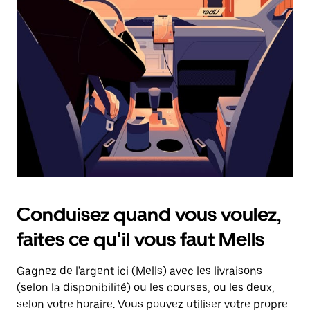
une
date.
Appuyez
sur
la
touche
d'échappement
pour
fermer
le
calendrier.
Conduisez quand vous voulez,
faites ce qu'il vous faut Mells
Gagnez de l'argent ici (Mells) avec les livraisons
(selon la disponibilité) ou les courses, ou les deux,
selon votre horaire. Vous pouvez utiliser votre propre