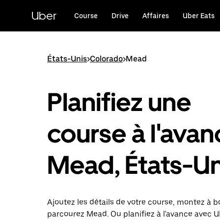
Passer
au
Uber
Course
Drive
Affaires
Uber Eats
contenu
principal
États-Unis
>
Colorado
>
Mead
Planifiez une
course à l'avan
Mead, États-Un
Ajoutez les détails de votre course, montez à b
parcourez Mead. Ou planifiez à l'avance avec U