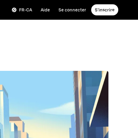
FR-CA
Aide
Se connecter
S'inscrire