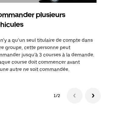
mmander plusieurs
Uber Shu
hicules
Notre option
des itinérai
l n’y a qu’un seul titulaire de compte dans
lieux d’évé
re groupe, cette personne peut
mander jusqu’à 3 courses à la demande.
Voir la dispo
aque course doit commencer avant
une autre ne soit commandée.
1/2