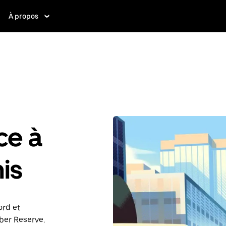
À propos
ce à
is
ord et
ber Reserve.