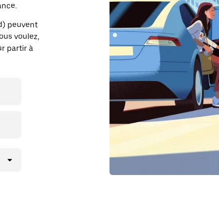
ance.
d) peuvent
vous voulez,
r partir à