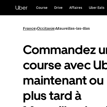
Passer
au
Uber
Course
Drive
Affaires
Uber Eats
contenu
principal
France
>
Occitanie
>
Maureillas-las-Illas
Commandez u
course avec U
maintenant ou
plus tard à