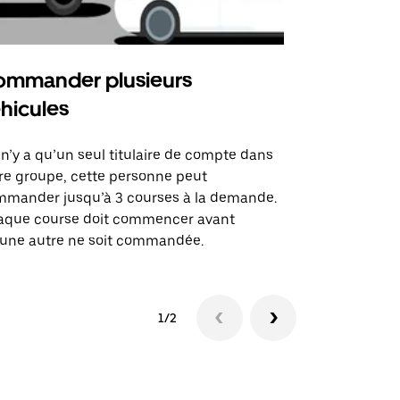
mmander plusieurs
Uber Shu
hicules
Notre option
des itinérai
l n’y a qu’un seul titulaire de compte dans
lieux d’évé
re groupe, cette personne peut
mander jusqu’à 3 courses à la demande.
Voir la dispo
aque course doit commencer avant
une autre ne soit commandée.
1/2