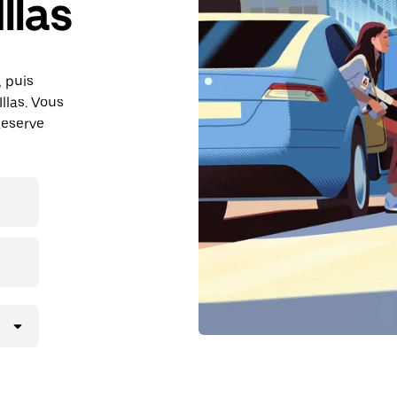
llas
, puis
llas. Vous
Reserve