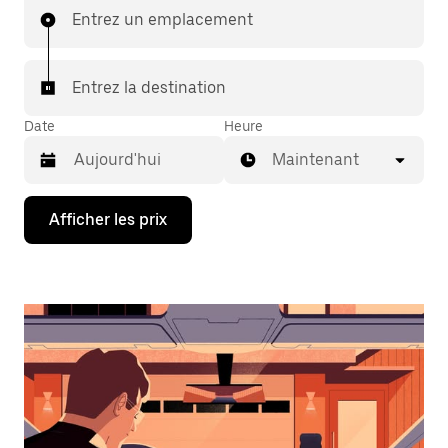
Entrez un emplacement
Entrez la destination
Date
Heure
Maintenant
Appuyez
Afficher les prix
sur
la
flèche
vers
le
bas
pour
interagir
avec
le
calendrier
et
sélectionner