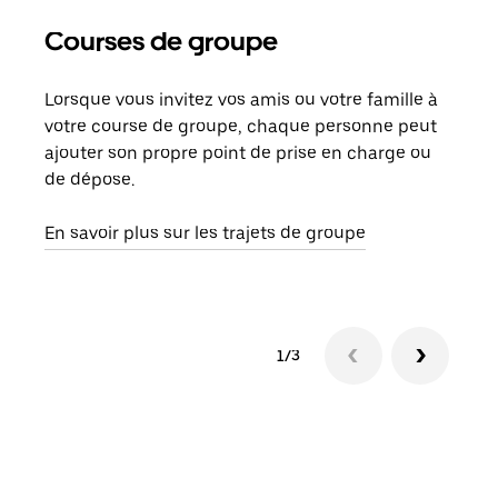
Courses de groupe
Co
Lorsque vous invitez vos amis ou votre famille à
S’il
votre course de groupe, chaque personne peut
votr
ajouter son propre point de prise en charge ou
jusq
de dépose.
doit
com
En savoir plus sur les trajets de groupe
1/3