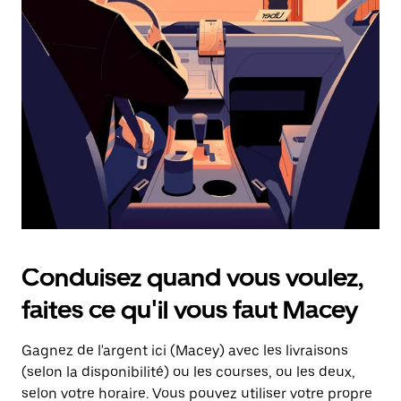
une
date.
Appuyez
sur
la
touche
d'échappement
pour
fermer
le
calendrier.
Conduisez quand vous voulez,
faites ce qu'il vous faut Macey
Gagnez de l'argent ici (Macey) avec les livraisons
(selon la disponibilité) ou les courses, ou les deux,
selon votre horaire. Vous pouvez utiliser votre propre