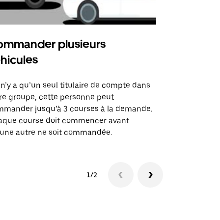
mmander plusieurs
Uber Shu
hicules
Notre option
des itinérai
l n’y a qu’un seul titulaire de compte dans
lieux d’évé
re groupe, cette personne peut
mander jusqu’à 3 courses à la demande.
Voir la dispo
aque course doit commencer avant
une autre ne soit commandée.
1/2