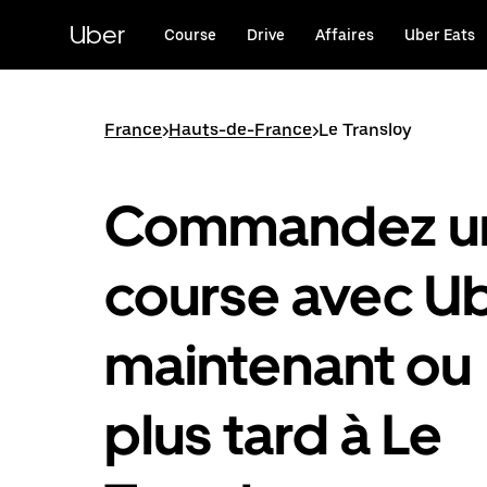
Passer
au
Uber
Course
Drive
Affaires
Uber Eats
contenu
principal
France
>
Hauts-de-France
>
Le Transloy
Commandez u
course avec U
maintenant ou
plus tard à Le