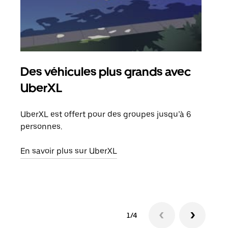
Des véhicules plus grands avec
Co
UberXL
Lors
votr
UberXL est offert pour des groupes jusqu’à 6
ajou
personnes.
de d
En savoir plus sur UberXL
En s
1/4