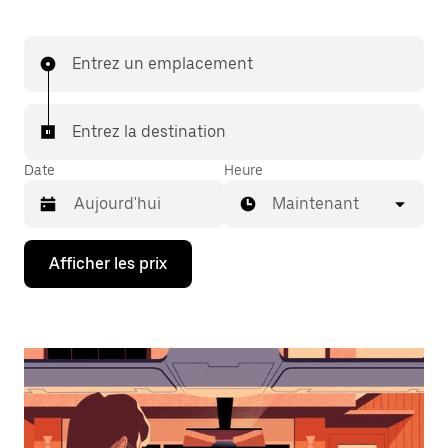
Entrez un emplacement
Entrez la destination
Date
Heure
Maintenant
Appuyez
Afficher les prix
sur
la
flèche
vers
le
bas
pour
interagir
avec
le