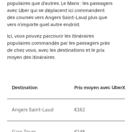
Appuyez
populaires que d'autres. Le Mans : les passagers
sur
avec Uber qui se déplacent ici commandent
la
des courses vers Angers Saint-Laud plus que
touche
d'échappement
vers n'importe quel autre endroit.
pour
fermer
Ici, vous pouvez parcourir les itinéraires
le
populaires commandés par les passagers près
calendrier.
de chez vous, avec les destinations et le prix
moyen des itinéraires.
Destination
Prix moyen avec UberX*
Angers Saint-Laud
€162
Gare Tours
€148