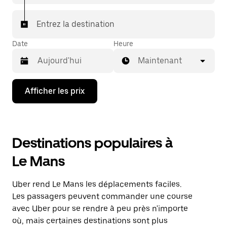
Entrez la destination
Date
Heure
Maintenant
Appuyez
Afficher les prix
sur
la
flèche
vers
le
Destinations populaires à
bas
pour
Le Mans
interagir
avec
le
Uber rend Le Mans les déplacements faciles.
calendrier
et
Les passagers peuvent commander une course
sélectionner
avec Uber pour se rendre à peu près n'importe
une
où, mais certaines destinations sont plus
date.