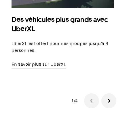
Des véhicules plus grands avec
Co
UberXL
Lors
votr
UberXL est offert pour des groupes jusqu’à 6
ajou
personnes.
de d
En savoir plus sur UberXL
En s
1/4