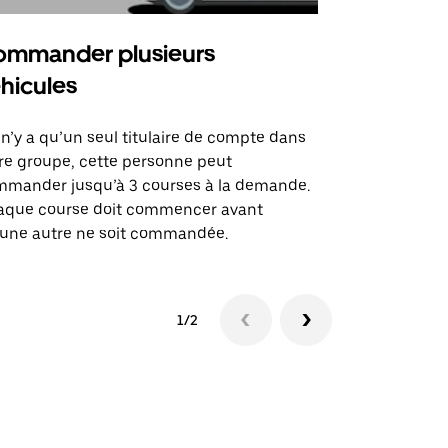
mmander plusieurs
Uber Shu
hicules
Notre option
des itinérai
l n’y a qu’un seul titulaire de compte dans
lieux d’évé
re groupe, cette personne peut
mander jusqu’à 3 courses à la demande.
Voir la dispo
aque course doit commencer avant
une autre ne soit commandée.
1/2