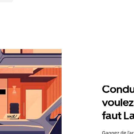
Condu
voulez,
faut L
Gagnez de l'ar