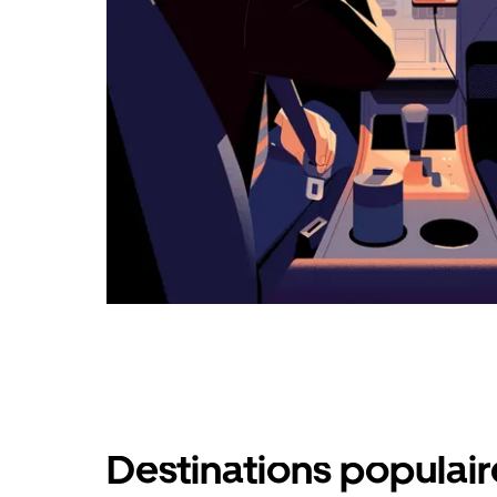
calendrier.
Destinations populai