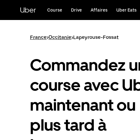
Passer
au
Uber
Course
Drive
Affaires
Uber Eats
contenu
principal
France
>
Occitanie
>
Lapeyrouse-Fossat
Commandez u
course avec U
maintenant ou
plus tard à