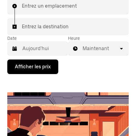
Entrez un emplacement
Entrez la destination
Date
Heure
Maintenant
Appuyez
Afficher les prix
sur
la
flèche
vers
le
bas
pour
interagir
avec
le
calendrier
et
sélectionner