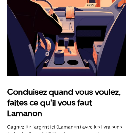
une
date.
Appuyez
sur
la
touche
d'échappement
pour
fermer
le
calendrier.
Conduisez quand vous voulez,
faites ce qu'il vous faut
Lamanon
Gagnez de l'argent ici (Lamanon) avec les livraisons