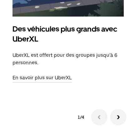
Des véhicules plus grands avec
Co
UberXL
Lors
votr
UberXL est offert pour des groupes jusqu’à 6
ajou
personnes.
de d
En savoir plus sur UberXL
En s
1/4