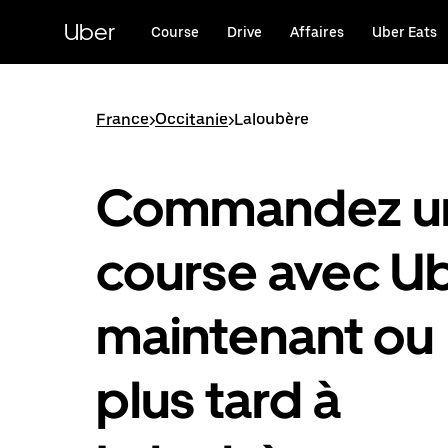
Passer
au
Uber
Course
Drive
Affaires
Uber Eats
contenu
principal
France
>
Occitanie
>
Laloubère
Commandez u
course avec U
maintenant ou
plus tard à