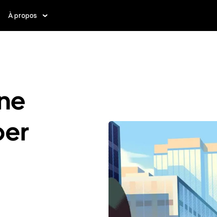
À propos
ne
ber