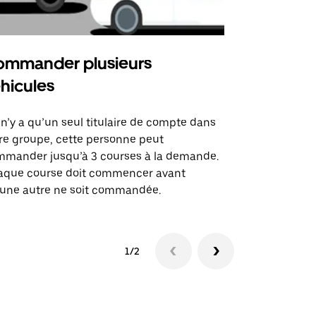
mmander plusieurs
Uber Shu
hicules
Notre option
des itinérai
l n’y a qu’un seul titulaire de compte dans
lieux d’évé
re groupe, cette personne peut
mander jusqu’à 3 courses à la demande.
Voir la dispo
aque course doit commencer avant
une autre ne soit commandée.
1/2