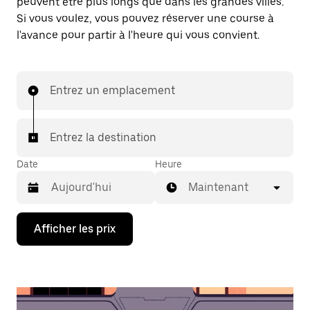
peuvent être plus longs que dans les grandes villes.
Si vous voulez, vous pouvez réserver une course à
l'avance pour partir à l'heure qui vous convient.
Entrez un emplacement
Entrez la destination
Date
Heure
Maintenant
Appuyez
Afficher les prix
sur
la
flèche
vers
le
bas
pour