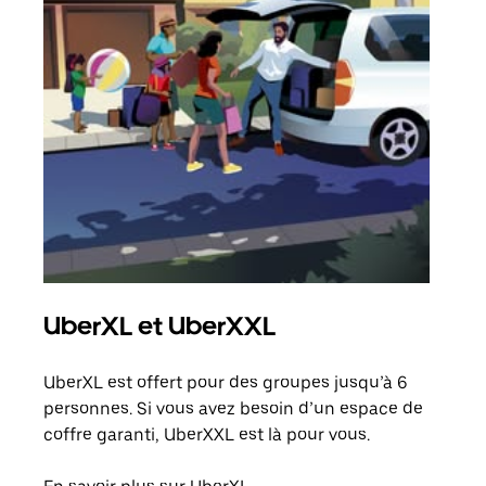
UberXL et UberXXL
Co
UberXL est offert pour des groupes jusqu’à 6
Lors
personnes. Si vous avez besoin d’un espace de
votr
coffre garanti, UberXXL est là pour vous.
ajou
de d