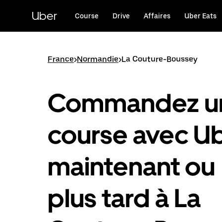
Passer
au
Uber
Course
Drive
Affaires
Uber Eats
contenu
principal
France
>
Normandie
>
La Couture-Boussey
Commandez u
course avec U
maintenant ou
plus tard à La