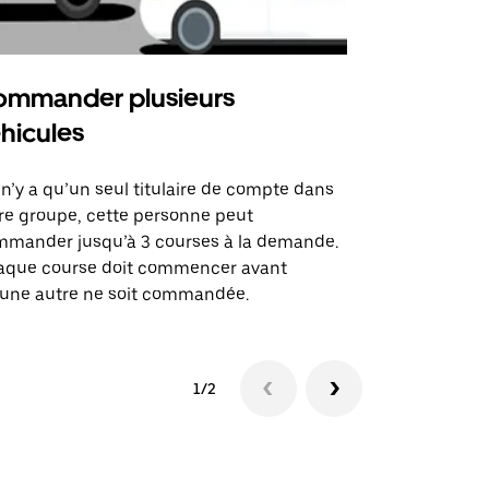
mmander plusieurs
Uber Shu
hicules
Notre option
des itinérai
l n’y a qu’un seul titulaire de compte dans
lieux d’évé
re groupe, cette personne peut
mander jusqu’à 3 courses à la demande.
Voir la dispo
aque course doit commencer avant
une autre ne soit commandée.
1/2