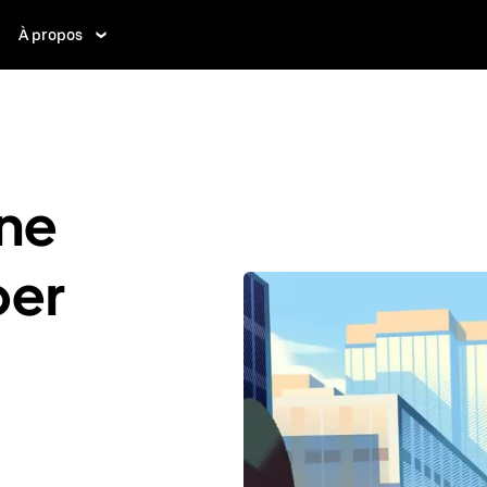
À propos
ne
ber