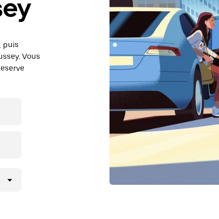
sey
, puis
ussey. Vous
Reserve