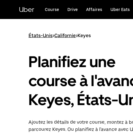
Passer
au
Uber
Course
Drive
Affaires
Uber Eats
contenu
principal
États-Unis
>
Californie
>
Keyes
Planifiez une
course à l'avan
Keyes, États-U
Ajoutez les détails de votre course, montez à b
parcourez Keyes. Ou planifiez à l'avance avec 