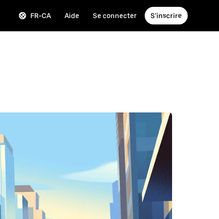
FR-CA
Aide
Se connecter
S'inscrire