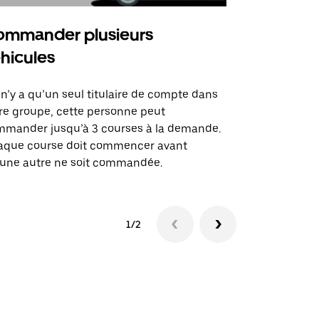
mmander plusieurs
Uber Shu
hicules
Notre option
des itinérai
l n’y a qu’un seul titulaire de compte dans
lieux d’évé
re groupe, cette personne peut
mander jusqu’à 3 courses à la demande.
Voir la dispo
aque course doit commencer avant
une autre ne soit commandée.
1/2