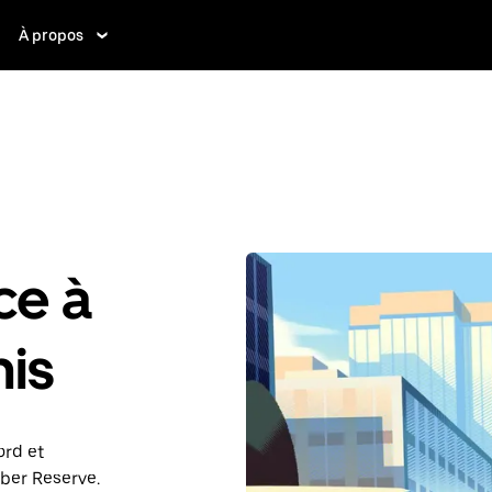
À propos
ce à
nis
ord et
Uber Reserve.