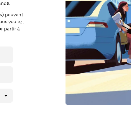
ance.
es) peuvent
vous voulez,
r partir à