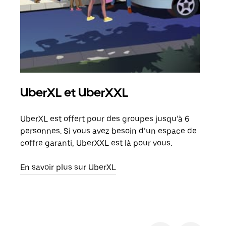
UberXL et UberXXL
Co
UberXL est offert pour des groupes jusqu’à 6
Lors
personnes. Si vous avez besoin d’un espace de
votr
coffre garanti, UberXXL est là pour vous.
ajou
de d
En savoir plus sur UberXL
En s