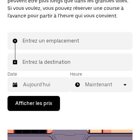
peuvent être plus longs que dans les grandes villes.
Si vous voulez, vous pouvez réserver une course à
l'avance pour partir à l'heure qui vous convient.
Entrez un emplacement
Entrez la destination
Date
Heure
Maintenant
Appuyez
Afficher les prix
sur
la
flèche
vers
le
bas
pour