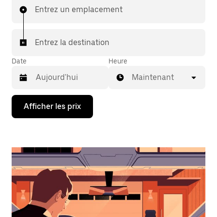
Entrez un emplacement
Entrez la destination
Date
Heure
Maintenant
Appuyez
Afficher les prix
sur
la
flèche
vers
le
bas
pour
interagir
avec
le
calendrier
et
sélectionner