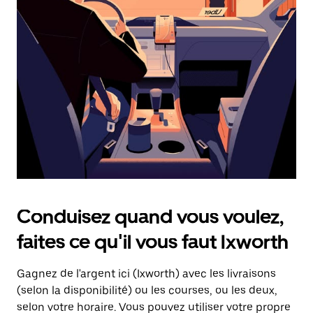
une
date.
Appuyez
sur
la
touche
d'échappement
pour
fermer
le
calendrier.
Conduisez quand vous voulez,
faites ce qu'il vous faut Ixworth
Gagnez de l'argent ici (Ixworth) avec les livraisons
(selon la disponibilité) ou les courses, ou les deux,
selon votre horaire. Vous pouvez utiliser votre propre