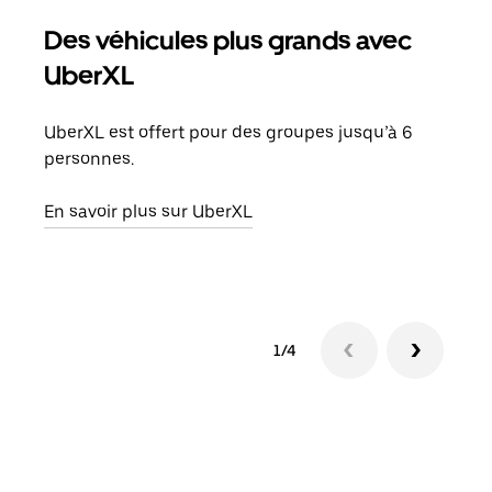
Des véhicules plus grands avec
Co
UberXL
Lors
votr
UberXL est offert pour des groupes jusqu’à 6
ajou
personnes.
de d
En savoir plus sur UberXL
En s
1/4