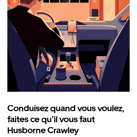
calendrier
et
sélectionner
une
date.
Appuyez
sur
la
touche
d'échappement
pour
fermer
le
calendrier.
Conduisez quand vous voulez,
faites ce qu'il vous faut
Husborne Crawley