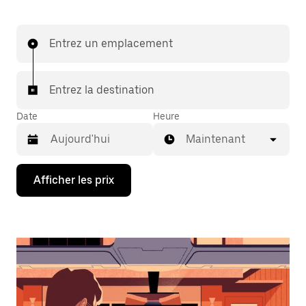
Entrez un emplacement
Entrez la destination
Date
Heure
Maintenant
Appuyez
Afficher les prix
sur
la
flèche
vers
le
bas
pour
interagir
avec
le