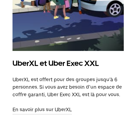
UberXL et Uber Exec XXL
Co
UberXL est offert pour des groupes jusqu’à 6
Lors
personnes. Si vous avez besoin d’un espace de
votr
coffre garanti, Uber Exec XXL est là pour vous.
ajou
de d
En savoir plus sur UberXL
En s