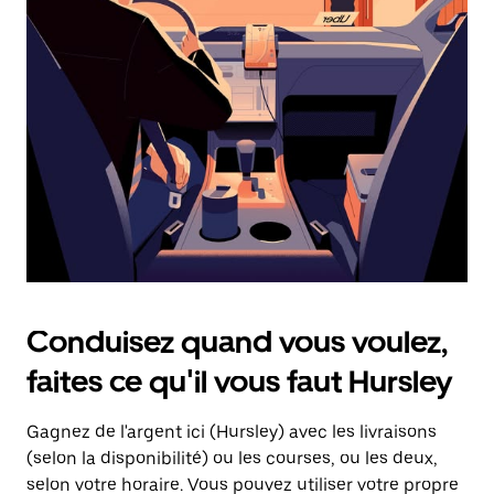
une
date.
Appuyez
sur
la
touche
d'échappement
pour
fermer
le
calendrier.
Conduisez quand vous voulez,
faites ce qu'il vous faut Hursley
Gagnez de l'argent ici (Hursley) avec les livraisons
(selon la disponibilité) ou les courses, ou les deux,
selon votre horaire. Vous pouvez utiliser votre propre