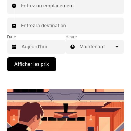
Entrez un emplacement
Entrez la destination
Date
Heure
Maintenant
Appuyez
Afficher les prix
sur
la
flèche
vers
le
bas
pour
interagir
avec
le
calendrier
et
sélectionner