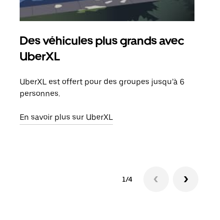
Des véhicules plus grands avec
Co
UberXL
Lors
votr
UberXL est offert pour des groupes jusqu’à 6
ajou
personnes.
de d
En savoir plus sur UberXL
En s
1/4