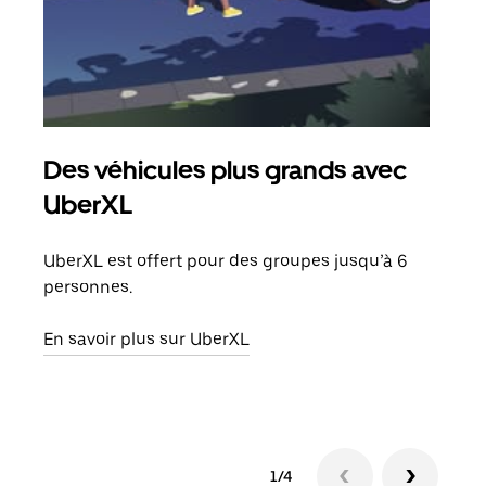
Des véhicules plus grands avec
Co
UberXL
Lors
votr
UberXL est offert pour des groupes jusqu’à 6
ajou
personnes.
de d
En savoir plus sur UberXL
En s
1/4