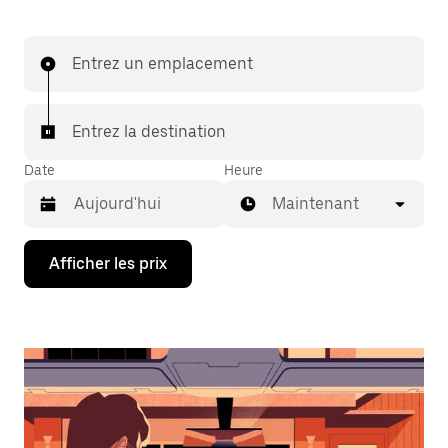
Entrez un emplacement
Entrez la destination
Date
Heure
Maintenant
Appuyez
Afficher les prix
sur
la
flèche
vers
le
bas
pour
interagir
avec
le