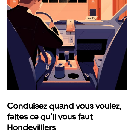
calendrier
et
sélectionner
une
date.
Appuyez
sur
la
touche
d'échappement
pour
fermer
le
calendrier.
Conduisez quand vous voulez,
faites ce qu'il vous faut
Hondevilliers