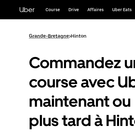
Passer
au
Uber
Course
Drive
Affaires
Uber Eats
contenu
principal
Grande-Bretagne
>
Hinton
Commandez u
course avec U
maintenant ou
plus tard à Hin