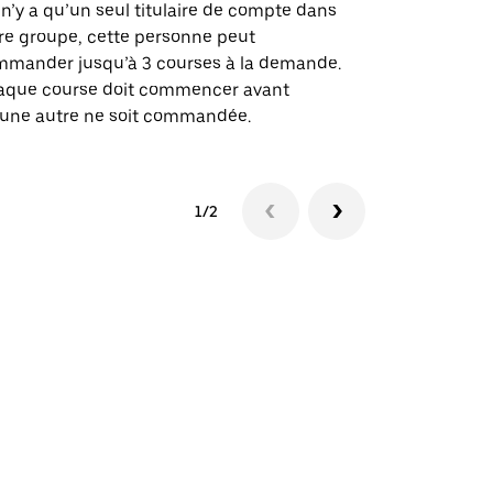
des itinérai
l n’y a qu’un seul titulaire de compte dans
lieux d’évé
re groupe, cette personne peut
mander jusqu’à 3 courses à la demande.
Voir la dispo
aque course doit commencer avant
une autre ne soit commandée.
1/2