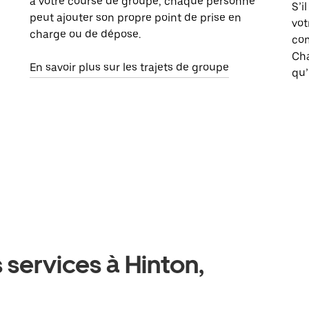
à votre course de groupe, chaque personne
S’i
peut ajouter son propre point de prise en
vot
charge ou de dépose.
com
Ch
En savoir plus sur les trajets de groupe
qu’
 services à Hinton,