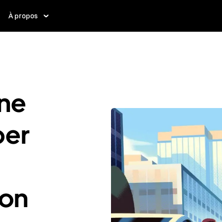
À propos
ne
ber
ton