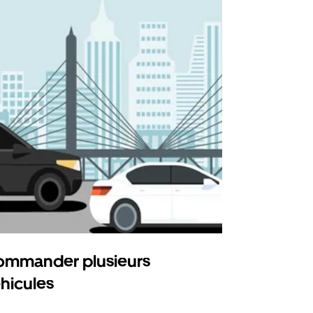
mmander plusieurs
Uber Shu
hicules
Notre option