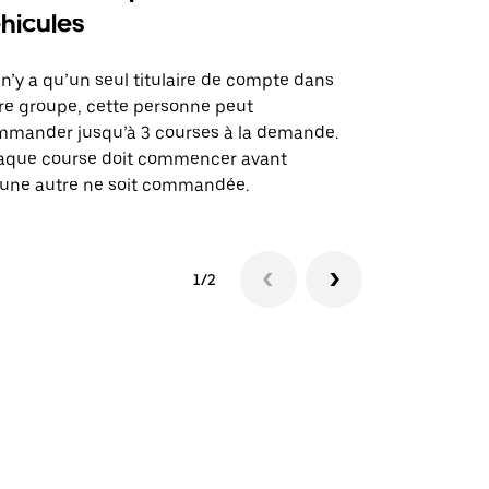
hicules
Notre option
des itinérai
l n’y a qu’un seul titulaire de compte dans
lieux d’évé
re groupe, cette personne peut
mander jusqu’à 3 courses à la demande.
Voir la dispo
aque course doit commencer avant
une autre ne soit commandée.
1/2