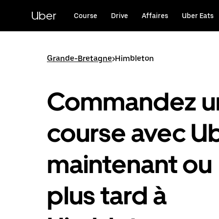
Passer
au
Uber
Course
Drive
Affaires
Uber Eats
contenu
principal
Grande-Bretagne
>
Himbleton
Commandez u
course avec U
maintenant ou
plus tard à