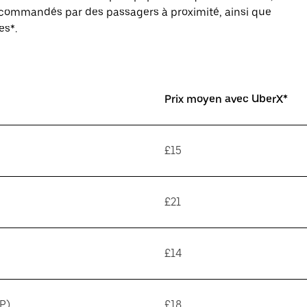
s commandés par des passagers à proximité, ainsi que
es*.
Prix moyen avec UberX*
£15
£21
£14
P)
£18