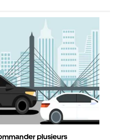
mmander plusieurs
Uber Shu