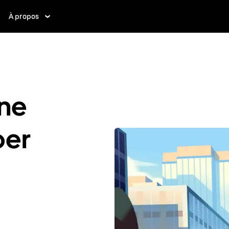
À propos
ne
ber